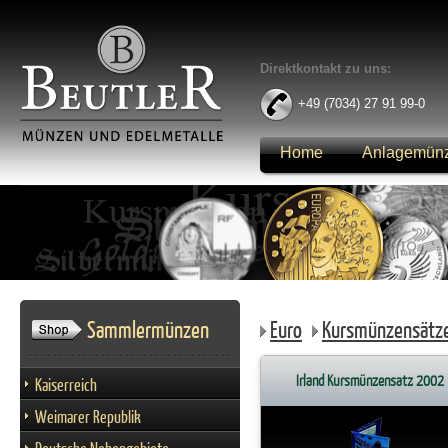
Direktkontakt zu uns:
+49 (7034) 27 91 99-0
Home
Anlagemün
Anmelden
Sammlermünzen
Euro
Kursmünzensätz
Irland Kursmünzensatz 2002
Kaiserreich
Weimarer Republik