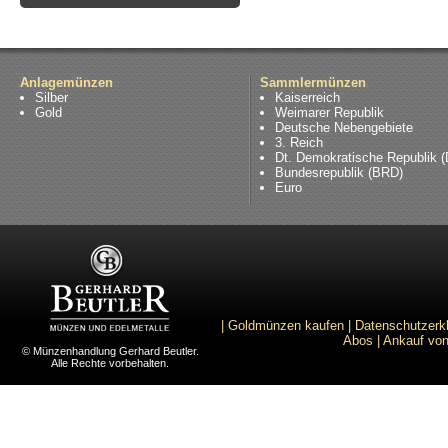
Anlagemünzen
Sammlermünzen
Silber
Kaiserreich
Gold
Weimarer Republik
Deutsche Nebengebiete
3. Reich
Dt. Demokratische Republik 
Bundesrepublik (BRD)
Euro
|
Goldmünzen kaufen
|
Datenschutzerk
Abos
|
Ankauf von
© Münzenhandlung Gerhard Beutler.
Alle Rechte vorbehalten.