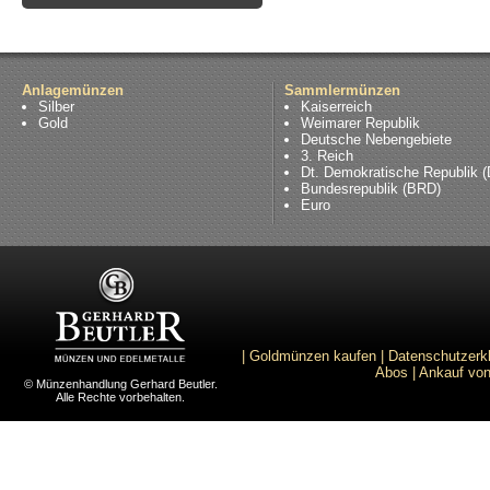
Anlagemünzen
Sammlermünzen
Silber
Kaiserreich
Gold
Weimarer Republik
Deutsche Nebengebiete
3. Reich
Dt. Demokratische Republik 
Bundesrepublik (BRD)
Euro
|
Goldmünzen kaufen
|
Datenschutzerk
Abos
|
Ankauf von
© Münzenhandlung Gerhard Beutler.
Alle Rechte vorbehalten.