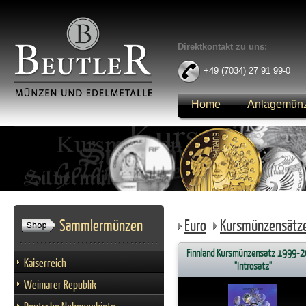
Direktkontakt zu uns:
+49 (7034) 27 91 99-0
Home
Anlagemün
Anmelden
Sammlermünzen
Euro
Kursmünzensätz
Finnland Kursmünzensatz 1999-
Kaiserreich
"Introsatz"
Weimarer Republik