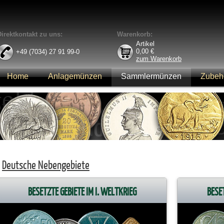
Direktkontakt zu uns:
Warenkorb:
Artikel
0,00
€
+49 (7034) 27 91 99-0
zum Warenkorb
Home
Anlagemünzen
Sammlermünzen
Zubeh
Anmelden
Deutsche Nebengebiete
BESETZTE GEBIETE IM I. WELTKRIEG
BESET