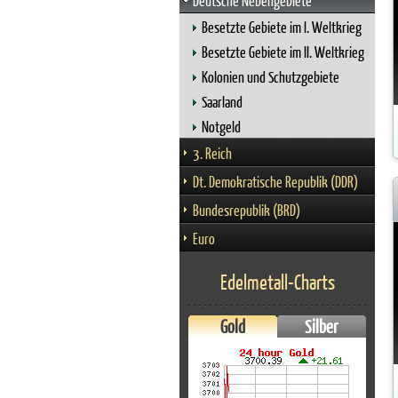
Deutsche Nebengebiete
Besetzte Gebiete im I. Weltkrieg
Besetzte Gebiete im II. Weltkrieg
Kolonien und Schutzgebiete
Saarland
Notgeld
3. Reich
Dt. Demokratische Republik (DDR)
Bundesrepublik (BRD)
Euro
Edelmetall-Charts
Gold
Silber