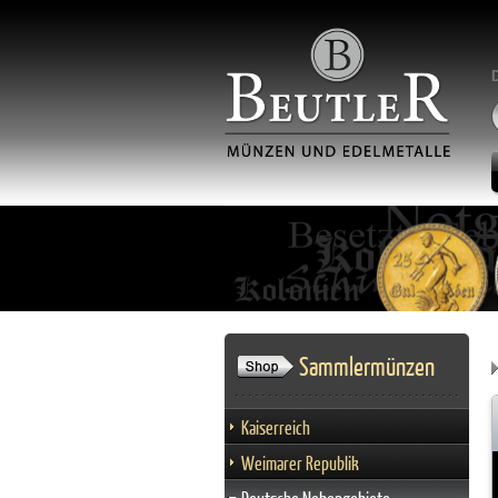
Sammlermünzen
Kaiserreich
Weimarer Republik