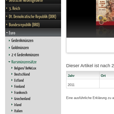
Deutsche Nebengebiete
3. Reich
Dt. Demokratische Republik (DDR)
Bundesrepublik (BRD)
Euro
Gedenkmünzen
Goldmünzen
2 € Gedenkmünzen
Kursmünzensätze
Dieser Artikel ist nach
Belgien/ BeNeLux
Deutschland
Jahr
Ort
Estland
2011
Finnland
Frankreich
Eine ausführliche Erklärung zu 
Griechenland
Irland
Italien