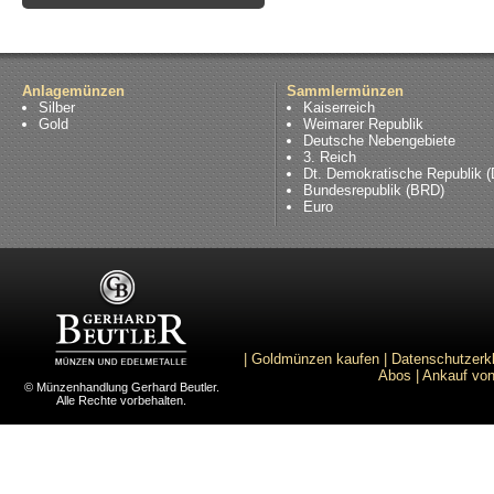
Anlagemünzen
Sammlermünzen
Silber
Kaiserreich
Gold
Weimarer Republik
Deutsche Nebengebiete
3. Reich
Dt. Demokratische Republik 
Bundesrepublik (BRD)
Euro
|
Goldmünzen kaufen
|
Datenschutzerk
Abos
|
Ankauf von
© Münzenhandlung Gerhard Beutler.
Alle Rechte vorbehalten.