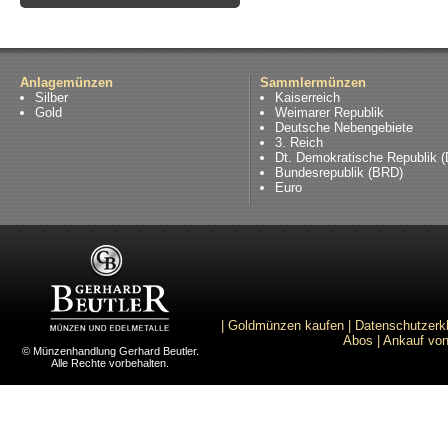
Anlagemünzen
Sammlermünzen
Silber
Kaiserreich
Gold
Weimarer Republik
Deutsche Nebengebiete
3. Reich
Dt. Demokratische Republik 
Bundesrepublik (BRD)
Euro
|
Goldmünzen kaufen
|
Datenschutzerk
Abos
|
Ankauf von
© Münzenhandlung Gerhard Beutler.
Alle Rechte vorbehalten.