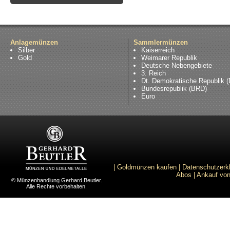
Anlagemünzen
Sammlermünzen
Silber
Kaiserreich
Gold
Weimarer Republik
Deutsche Nebengebiete
3. Reich
Dt. Demokratische Republik 
Bundesrepublik (BRD)
Euro
|
Goldmünzen kaufen
|
Datenschutzerk
Abos
|
Ankauf von
© Münzenhandlung Gerhard Beutler.
Alle Rechte vorbehalten.