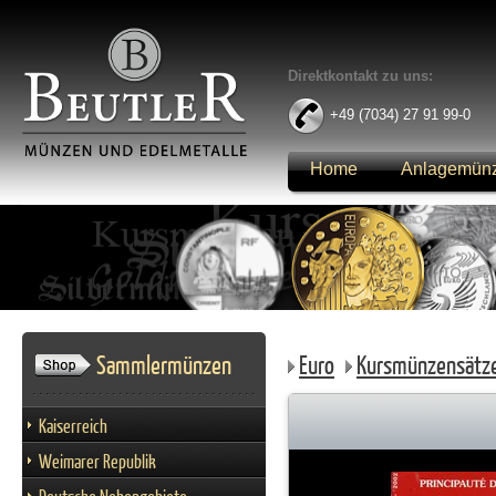
Direktkontakt zu uns:
+49 (7034) 27 91 99-0
Home
Anlagemün
Anmelden
Sammlermünzen
Euro
Kursmünzensätz
Kaiserreich
Weimarer Republik