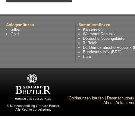
Anlagemünzen
Sammlermünzen
Silber
Kaiserreich
Gold
Weimarer Republik
Deutsche Nebengebiete
3. Reich
Dt. Demokratische Republik 
Bundesrepublik (BRD)
Euro
|
Goldmünzen kaufen
|
Datenschutzerk
Abos
|
Ankauf von
© Münzenhandlung Gerhard Beutler.
Alle Rechte vorbehalten.