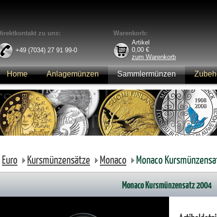
Direktkontakt zu uns:
Warenkorb:
Artikel
0,00
€
+49 (7034) 27 91 99-0
zum Warenkorb
Home
Anlagemünzen
Sammlermünzen
Zubeh
Anmelden
Euro
Kursmünzensätze
Monaco
Monaco Kursmünzensa
Monaco Kursmünzensatz 2004