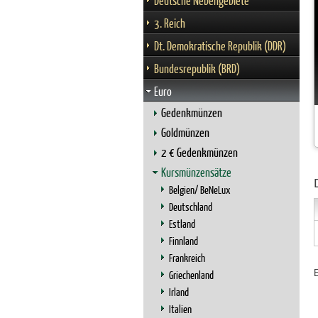
Deutsche Nebengebiete
3. Reich
Dt. Demokratische Republik (DDR)
Bundesrepublik (BRD)
Euro
Gedenkmünzen
Goldmünzen
2 € Gedenkmünzen
Kursmünzensätze
Belgien/ BeNeLux
Deutschland
Estland
Finnland
Frankreich
Griechenland
Irland
Italien