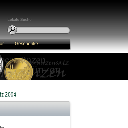
Lokale Suche:
ör
Geschenke
tz 2004