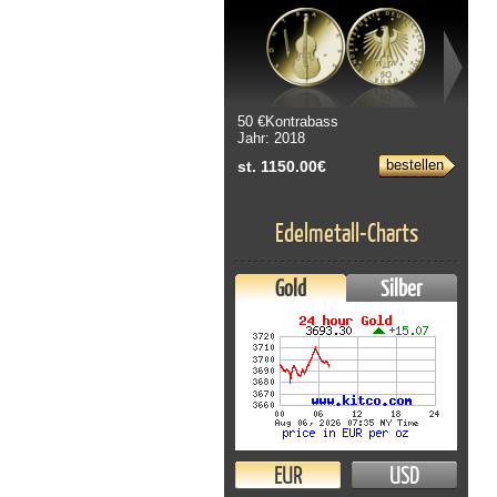
50 €Kontrabass
Jahr: 2018
bestellen
st. 1150.00€
Edelmetall-Charts
Gold
Silber
EUR
USD