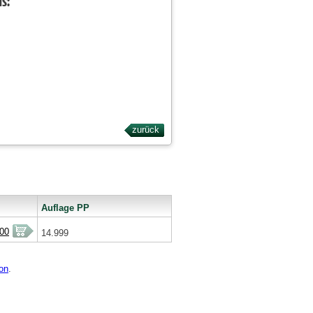
ls:
zurück
Auflage PP
00
14.999
on
.