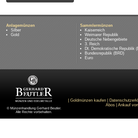
Anlagemünzen
Sammlermünzen
Silber
Kaiserreich
Gold
Weimarer Republik
Deutsche Nebengebiete
3. Reich
Dt. Demokratische Republik 
Bundesrepublik (BRD)
Euro
|
Goldmünzen kaufen
|
Datenschutzerk
Abos
|
Ankauf von
© Münzenhandlung Gerhard Beutler.
Alle Rechte vorbehalten.