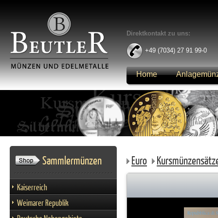
Direktkontakt zu uns:
+49 (7034) 27 91 99-0
Home
Anlagemün
Anmelden
Sammlermünzen
Euro
Kursmünzensätz
Kaiserreich
Weimarer Republik