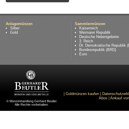
Anlagemünzen
Sammlermünzen
Silber
Kaiserreich
Gold
Weimarer Republik
Deutsche Nebengebiete
3. Reich
Dt. Demokratische Republik 
Bundesrepublik (BRD)
Euro
|
Goldmünzen kaufen
|
Datenschutzerk
Abos
|
Ankauf von
© Münzenhandlung Gerhard Beutler.
Alle Rechte vorbehalten.