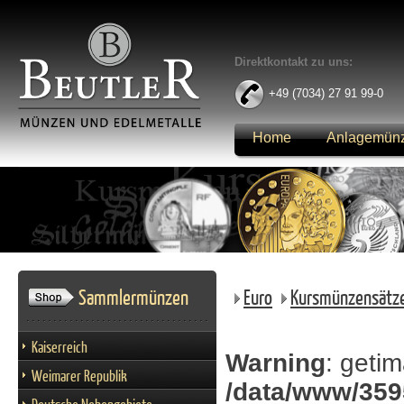
Direktkontakt zu uns:
+49 (7034) 27 91 99-0
Home
Anlagemün
Anmelden
Sammlermünzen
Euro
Kursmünzensätz
Kaiserreich
Warning
: getim
Weimarer Republik
/data/www/3595