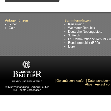
Anlagemünzen
Sammlermünzen
Silber
Kaiserreich
Gold
Weimarer Republik
Deutsche Nebengebiete
3. Reich
Dt. Demokratische Republik 
Bundesrepublik (BRD)
Euro
|
Goldmünzen kaufen
|
Datenschutzerk
Abos
|
Ankauf von
© Münzenhandlung Gerhard Beutler.
Alle Rechte vorbehalten.