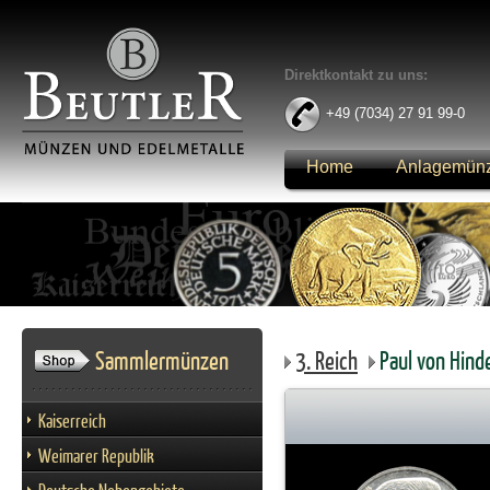
Direktkontakt zu uns:
+49 (7034) 27 91 99-0
Home
Anlagemün
Anmelden
Sammlermünzen
3. Reich
Paul von Hin
Kaiserreich
Weimarer Republik