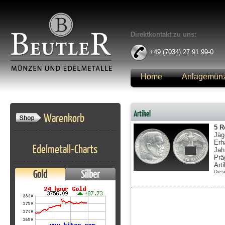
Direktkontakt zu uns:
+49 (7034) 27 91 99-0
Home
Anlagemün
Anmelden
Artikel
Warenkorb
5 R
Jäg
Erh
Edelmetall-Charts
Jah
Prä
Art
Gold
Silber
Dies