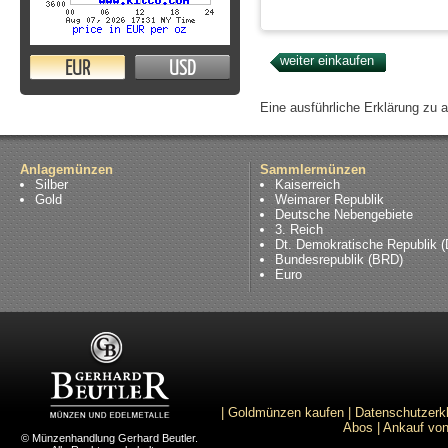
EUR
USD
Eine ausführliche Erklärung zu 
Anlagemünzen
Sammlermünzen
Silber
Kaiserreich
Gold
Weimarer Republik
Deutsche Nebengebiete
3. Reich
Dt. Demokratische Republik 
Bundesrepublik (BRD)
Euro
|
Goldmünzen kaufen
|
Datenschutzerk
Abos
|
Ankauf von
© Münzenhandlung Gerhard Beutler.