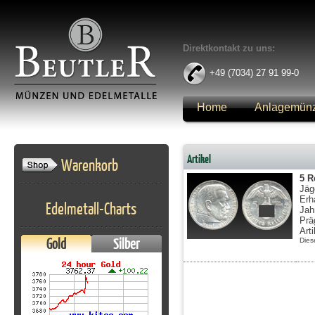
Direktkontakt zu uns:
+49 (7034) 27 91 99-0
Home
Anlagemün
Anmelden
Artikel
Warenkorb
5 R
Jäg
Erh
Edelmetall-Charts
Jah
Prä
Art
Gold
Silber
Dies