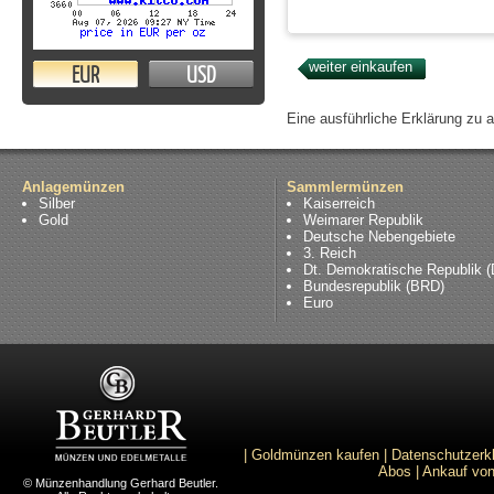
EUR
USD
Eine ausführliche Erklärung zu 
Anlagemünzen
Sammlermünzen
Silber
Kaiserreich
Gold
Weimarer Republik
Deutsche Nebengebiete
3. Reich
Dt. Demokratische Republik 
Bundesrepublik (BRD)
Euro
|
Goldmünzen kaufen
|
Datenschutzerk
Abos
|
Ankauf von
© Münzenhandlung Gerhard Beutler.