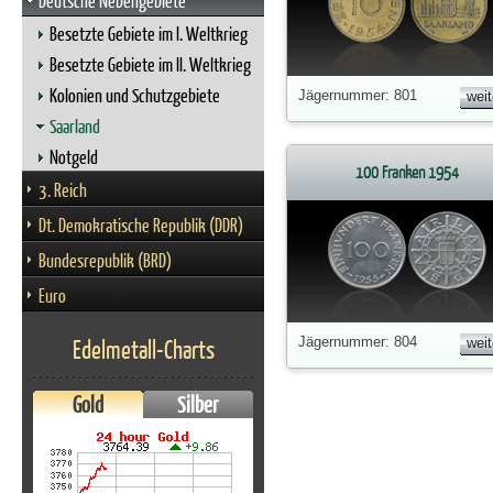
Deutsche Nebengebiete
Besetzte Gebiete im I. Weltkrieg
Besetzte Gebiete im II. Weltkrieg
Kolonien und Schutzgebiete
Jägernummer: 801
weit
Saarland
Notgeld
100 Franken 1954
3. Reich
Dt. Demokratische Republik (DDR)
Bundesrepublik (BRD)
Euro
Edelmetall-Charts
Jägernummer: 804
weit
Gold
Silber