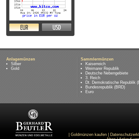
EUR
USD
Anlagemünzen
Sammlermünzen
Silber
Kaiserreich
Gold
Weimarer Republik
Deutsche Nebengebiete
3. Reich
Dt. Demokratische Republik 
Bundesrepublik (BRD)
Euro
|
Goldmünzen kaufen
|
Datenschutzerk