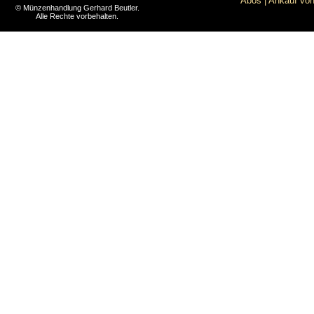
Abos
|
Ankauf von
© Münzenhandlung Gerhard Beutler.
Alle Rechte vorbehalten.