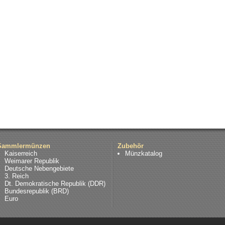
Sammlermünzen
Zubehör
Kaiserreich
Münzkatalog
Weimarer Republik
Deutsche Nebengebiete
3. Reich
Dt. Demokratische Republik (DDR)
Bundesrepublik (BRD)
Euro