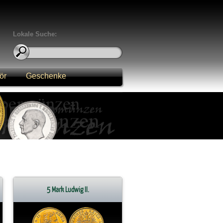
Lokale Suche:
ör
Geschenke
5 Mark Ludwig II.