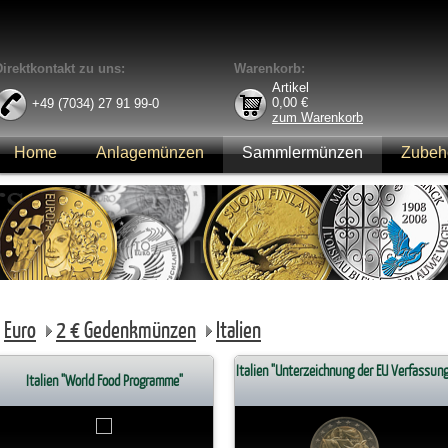
Direktkontakt zu uns:
Warenkorb:
Artikel
0,00
€
+49 (7034) 27 91 99-0
zum Warenkorb
Home
Anlagemünzen
Sammlermünzen
Zubeh
Anmelden
Euro
2 € Gedenkmünzen
Italien
Italien "Unterzeichnung der EU Verfassung
Italien "World Food Programme"