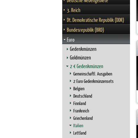
Deutsche Nebengebiete
3. Reich
Dt. Demokratische Republik (DDR)
Bundesrepublik (BRD)
Euro
Gedenkmünzen
Goldmünzen
2 € Gedenkmünzen
Gemeinschaftl. Ausgaben
2 Euro Gedenkmünzensets
Belgien
Deutschland
Finnland
Frankreich
Griechenland
Italien
Lettland