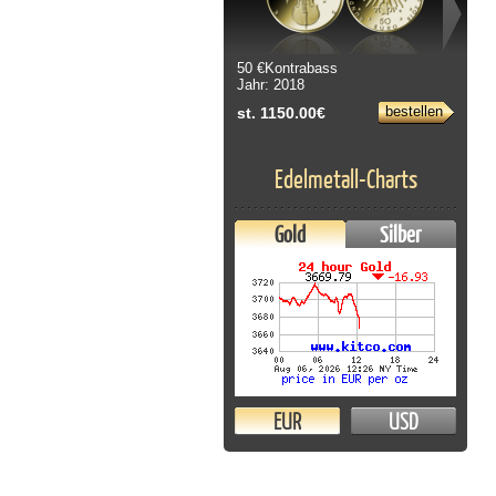
50 €Kontrabass
Jahr: 2018
bestellen
st. 1150.00€
Edelmetall-Charts
Gold
Silber
EUR
USD