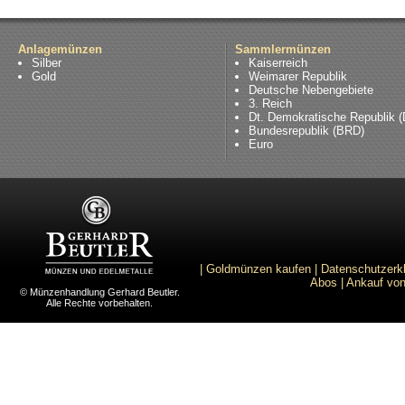
Anlagemünzen
Sammlermünzen
Silber
Kaiserreich
Gold
Weimarer Republik
Deutsche Nebengebiete
3. Reich
Dt. Demokratische Republik 
Bundesrepublik (BRD)
Euro
|
Goldmünzen kaufen
|
Datenschutzerk
Abos
|
Ankauf von
© Münzenhandlung Gerhard Beutler.
Alle Rechte vorbehalten.