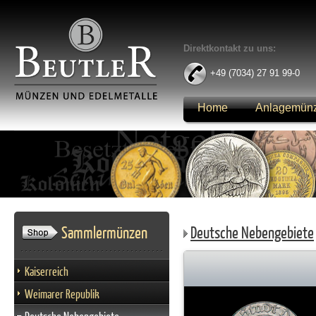
Direktkontakt zu uns:
+49 (7034) 27 91 99-0
Home
Anlagemün
Anmelden
Sammlermünzen
Deutsche Nebengebiete
Kaiserreich
Weimarer Republik