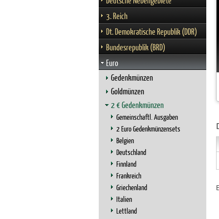
Deutsche Nebengebiete
3. Reich
Dt. Demokratische Republik (DDR)
Bundesrepublik (BRD)
Euro
Gedenkmünzen
Goldmünzen
2 € Gedenkmünzen
Gemeinschaftl. Ausgaben
2 Euro Gedenkmünzensets
Belgien
Deutschland
Finnland
Frankreich
Griechenland
Italien
Lettland