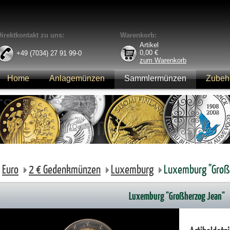
Direktkontakt zu uns:
Warenkorb:
Artikel
0,00
€
+49 (7034) 27 91 99-0
zum Warenkorb
Home
Anlagemünzen
Sammlermünzen
Zubeh
Anmelden
Euro
2 € Gedenkmünzen
Luxemburg
Luxemburg "Großh
Luxemburg "Großherzog Jean"