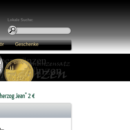
Lokale Suche:
ör
Geschenke
erzog Jean" 2 €