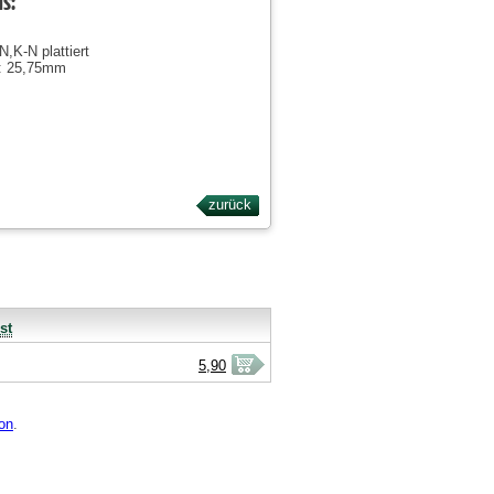
ls:
N,K-N plattiert
: 25,75mm
zurück
st
5,90
on
.