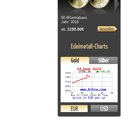
50 €Kontrabass
Jahr: 2018
bestellen
st. 1150.00€
Edelmetall-Charts
Gold
Silber
EUR
USD