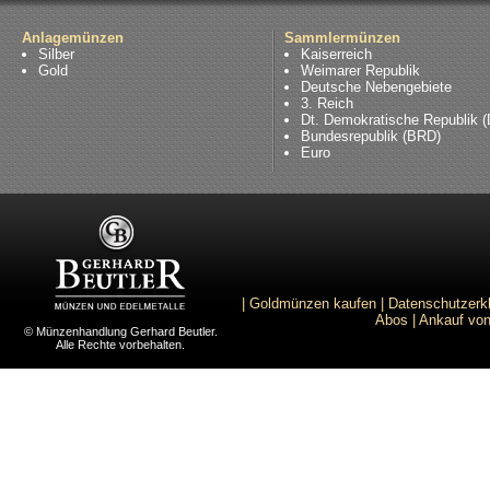
Anlagemünzen
Sammlermünzen
Silber
Kaiserreich
Gold
Weimarer Republik
Deutsche Nebengebiete
3. Reich
Dt. Demokratische Republik 
Bundesrepublik (BRD)
Euro
|
Goldmünzen kaufen
|
Datenschutzerk
Abos
|
Ankauf von
© Münzenhandlung Gerhard Beutler.
Alle Rechte vorbehalten.