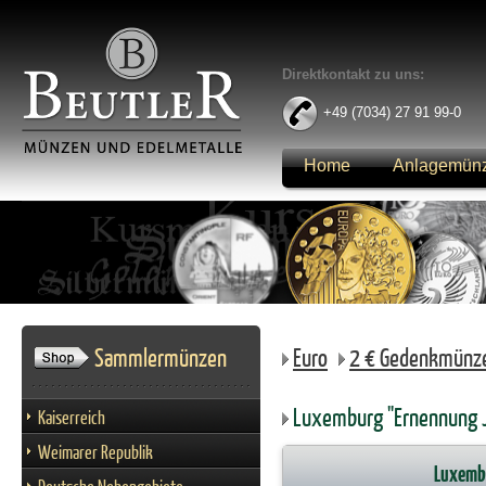
Direktkontakt zu uns:
+49 (7034) 27 91 99-0
Home
Anlagemün
Anmelden
Sammlermünzen
Euro
2 € Gedenkmünz
Luxemburg "Ernennung J
Kaiserreich
Weimarer Republik
Luxembu