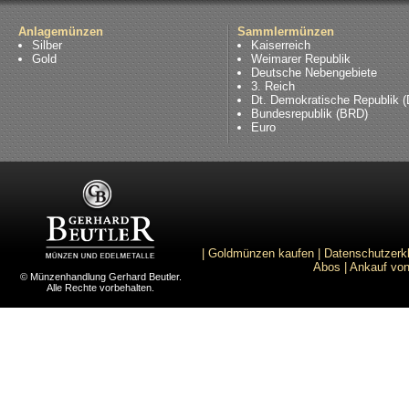
Anlagemünzen
Sammlermünzen
Silber
Kaiserreich
Gold
Weimarer Republik
Deutsche Nebengebiete
3. Reich
Dt. Demokratische Republik 
Bundesrepublik (BRD)
Euro
|
Goldmünzen kaufen
|
Datenschutzerk
Abos
|
Ankauf von
© Münzenhandlung Gerhard Beutler.
Alle Rechte vorbehalten.