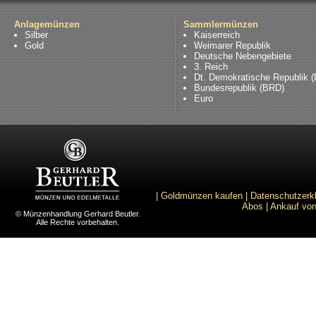
Anlagemünzen
Sammlermünzen
Silber
Kaiserreich
Gold
Weimarer Republik
Deutsche Nebengebiete
3. Reich
Dt. Demokratische Republik 
Bundesrepublik (BRD)
Euro
|
Goldmünzen kaufen
|
Datenschutzerk
Abos
|
Ankauf von
© Münzenhandlung Gerhard Beutler.
Alle Rechte vorbehalten.