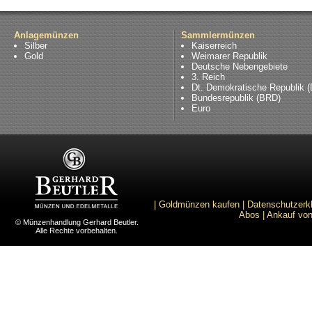
Anlagemünzen
Sammlermünzen
Silber
Kaiserreich
Gold
Weimarer Republik
Deutsche Nebengebiete
3. Reich
Dt. Demokratische Republik 
Bundesrepublik (BRD)
Euro
|
Goldmünzen kaufen
|
Datenschutzerk
Abos
|
Ankauf von
© Münzenhandlung Gerhard Beutler.
Alle Rechte vorbehalten.