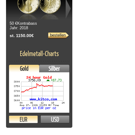
50 €Kontrabass
10 & 20 Euro Blistersatz 2002 bis
Jahr: 2018
2022
Jahr: 2002
bestellen
st. 1150.00€
bestellen
st. 249.00€
Edelmetall-Charts
Gold
Silber
EUR
USD