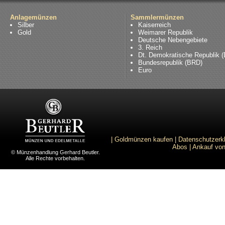
Anlagemünzen
Sammlermünzen
Silber
Kaiserreich
Gold
Weimarer Republik
Deutsche Nebengebiete
3. Reich
Dt. Demokratische Republik 
Bundesrepublik (BRD)
Euro
|
Goldmünzen kaufen
|
Datenschutzerk
Abos
|
Ankauf von
© Münzenhandlung Gerhard Beutler.
Alle Rechte vorbehalten.