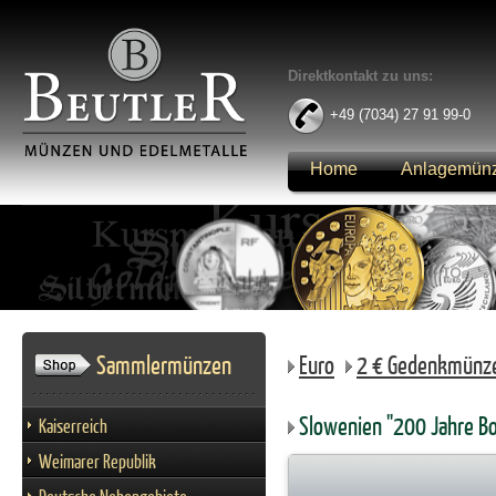
Direktkontakt zu uns:
+49 (7034) 27 91 99-0
Home
Anlagemün
Anmelden
Sammlermünzen
Euro
2 € Gedenkmünz
Slowenien "200 Jahre Bo
Kaiserreich
Weimarer Republik