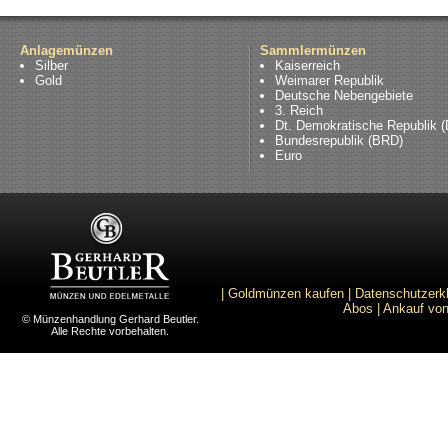
Anlagemünzen
Sammlermünzen
Silber
Kaiserreich
Gold
Weimarer Republik
Deutsche Nebengebiete
3. Reich
Dt. Demokratische Republik 
Bundesrepublik (BRD)
Euro
|
Goldmünzen kaufen
|
Datenschutzerk
Abos
|
Ankauf von
© Münzenhandlung Gerhard Beutler.
Alle Rechte vorbehalten.