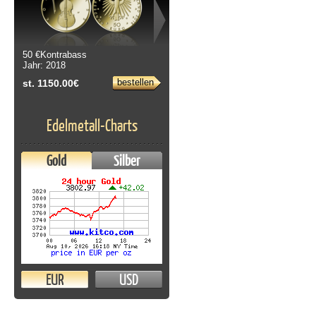
50 €Kontrabass
10 & 20 Euro Blistersatz 2002 bis
Jahr: 2018
2022
Jahr: 2002
bestellen
st. 1150.00€
bestellen
st. 249.00€
Edelmetall-Charts
Gold
Silber
EUR
USD