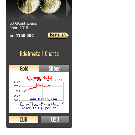
50 €Kontrabass
10 & 20 Euro Blistersatz 2002 bis
Jahr: 2018
2022
Jahr: 2002
bestellen
st. 1150.00€
bestellen
st. 249.00€
Edelmetall-Charts
Gold
Silber
EUR
USD