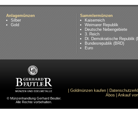
Anlagemünzen
Sammlermünzen
Silber
Kaiserreich
Gold
Weimarer Republik
Deutsche Nebengebiete
3. Reich
Dt. Demokratische Republik 
Bundesrepublik (BRD)
Euro
|
Goldmünzen kaufen
|
Datenschutzerk
Abos
|
Ankauf von
© Münzenhandlung Gerhard Beutler.
Alle Rechte vorbehalten.