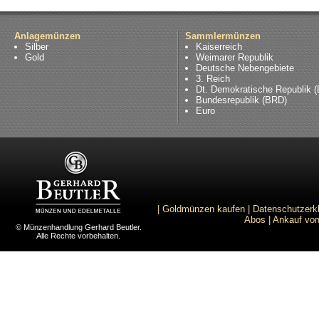
Anlagemünzen
Sammlermünzen
Silber
Kaiserreich
Gold
Weimarer Republik
Deutsche Nebengebiete
3. Reich
Dt. Demokratische Republik 
Bundesrepublik (BRD)
Euro
|
Goldmünzen kaufen
|
Datenschutzerk
Abos
|
Ankauf von
© Münzenhandlung Gerhard Beutler.
Alle Rechte vorbehalten.