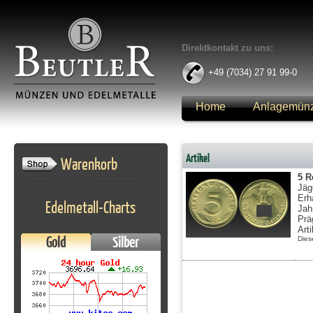
Direktkontakt zu uns:
+49 (7034) 27 91 99-0
Home
Anlagemün
Anmelden
Artikel
Warenkorb
5 R
Jäg
Erh
Edelmetall-Charts
Jah
Prä
Art
Gold
Silber
Dies