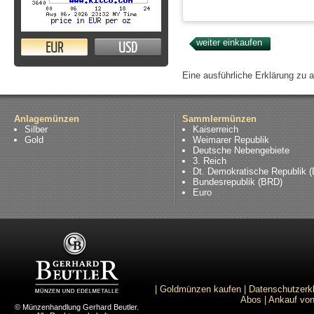
EUR
USD
Eine ausführliche Erklärung zu 
Anlagemünzen
Sammlermünzen
Silber
Kaiserreich
Gold
Weimarer Republik
Deutsche Nebengebiete
3. Reich
Dt. Demokratische Republik 
Bundesrepublik (BRD)
Euro
|
Goldmünzen kaufen
|
Datenschutzerk
Abos
|
Ankauf von
© Münzenhandlung Gerhard Beutler.