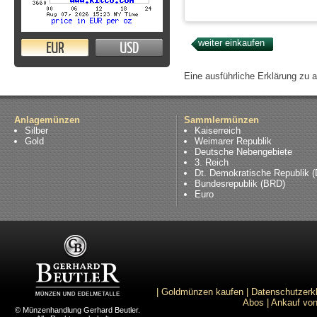
EUR
USD
Eine ausführliche Erklärung zu 
Anlagemünzen
Sammlermünzen
Silber
Kaiserreich
Gold
Weimarer Republik
Deutsche Nebengebiete
3. Reich
Dt. Demokratische Republik 
Bundesrepublik (BRD)
Euro
|
Goldmünzen kaufen
|
Datenschutzerk
Abos
|
Ankauf von
© Münzenhandlung Gerhard Beutler.