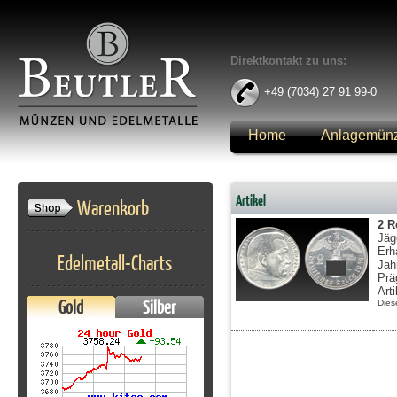
Direktkontakt zu uns:
+49 (7034) 27 91 99-0
Home
Anlagemün
Anmelden
Artikel
Warenkorb
2 R
Jäg
Erh
Edelmetall-Charts
Jah
Prä
Art
Gold
Silber
Dies