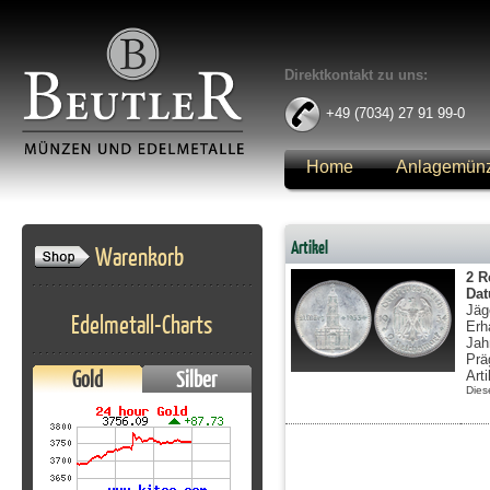
Direktkontakt zu uns:
+49 (7034) 27 91 99-0
Home
Anlagemün
Anmelden
Artikel
Warenkorb
2 R
Da
Jäg
Edelmetall-Charts
Erh
Jah
Prä
Gold
Silber
Art
Dies