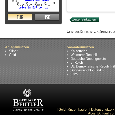
EUR
USD
Eine ausführliche Erklärung zu 
Anlagemünzen
Sammlermünzen
Silber
Kaiserreich
Gold
Weimarer Republik
Deutsche Nebengebiete
3. Reich
Dt. Demokratische Republik 
Bundesrepublik (BRD)
Euro
|
Goldmünzen kaufen
|
Datenschutzerk
Abos
|
Ankauf von