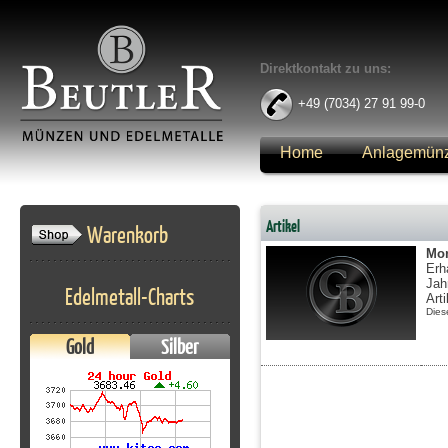
Direktkontakt zu uns:
+49 (7034) 27 91 99-0
Home
Anlagemün
Anmelden
Artikel
Warenkorb
Mon
Erh
Jah
Edelmetall-Charts
Art
Dies
Gold
Silber