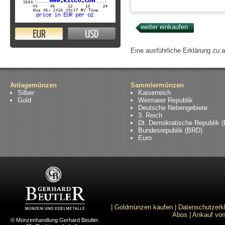
EUR
USD
Eine ausführliche Erklärung zu 
Anlagemünzen
Sammlermünzen
Silber
Kaiserreich
Gold
Weimarer Republik
Deutsche Nebengebiete
3. Reich
Dt. Demokratische Republik 
Bundesrepublik (BRD)
Euro
|
Goldmünzen kaufen
|
Datenschutzerk
Abos
|
Ankauf von
© Münzenhandlung Gerhard Beutler.