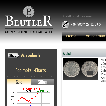
Direktkontakt zu uns:
+49 (7034) 27 91 99-0
Home
Anlagemün
Anmelden
Artikel
Warenkorb
50 
Jäg
Erh
Edelmetall-Charts
Jah
Prä
Art
Gold
Silber
Dies