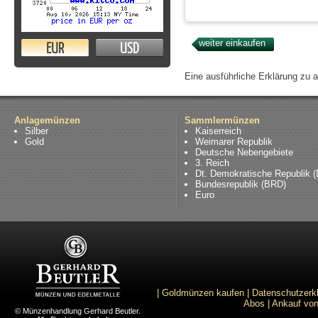
EUR
USD
Eine ausführliche Erklärung zu 
Anlagemünzen
Sammlermünzen
Silber
Kaiserreich
Gold
Weimarer Republik
Deutsche Nebengebiete
3. Reich
Dt. Demokratische Republik 
Bundesrepublik (BRD)
Euro
|
Goldmünzen kaufen
|
Datenschutzerk
Abos
|
Ankauf von
© Münzenhandlung Gerhard Beutler.