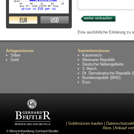
EUR
USD
Eine ausführliche Erklärung zu 
Anlagemünzen
Sammlermünzen
Silber
Kaiserreich
Gold
Weimarer Republik
Deutsche Nebengebiete
3. Reich
Dt. Demokratische Republik 
Bundesrepublik (BRD)
Euro
|
Goldmünzen kaufen
|
Datenschutzerk
Abos
|
Ankauf von
© Münzenhandlung Gerhard Beutler.