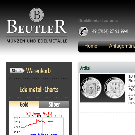
Direktkontakt zu uns:
+49 (7034) 27 91 99-0
Home
Anlagemün
Anmelden
Artikel
Warenkorb
10 
Bu
Jäg
Edelmetall-Charts
Erh
Jah
Art
Gold
Silber
Dies