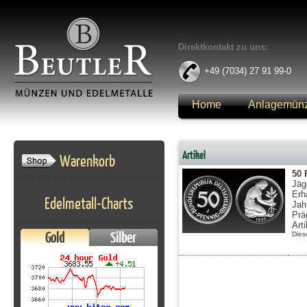
Direktkontakt zu uns:
+49 (7034) 27 91 99-0
Home
Anlagemün
Anmelden
Artikel
Warenkorb
50 
Jäg
Erh
Edelmetall-Charts
Jah
Prä
Art
Gold
Silber
Dies