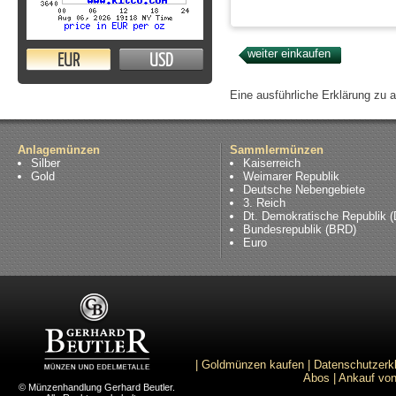
EUR
USD
Eine ausführliche Erklärung zu 
Anlagemünzen
Sammlermünzen
Silber
Kaiserreich
Gold
Weimarer Republik
Deutsche Nebengebiete
3. Reich
Dt. Demokratische Republik 
Bundesrepublik (BRD)
Euro
|
Goldmünzen kaufen
|
Datenschutzerk
Abos
|
Ankauf von
© Münzenhandlung Gerhard Beutler.