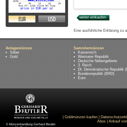
EUR
USD
Eine ausführliche Erklärung zu 
Anlagemünzen
Sammlermünzen
Silber
Kaiserreich
Gold
Weimarer Republik
Deutsche Nebengebiete
3. Reich
Dt. Demokratische Republik 
Bundesrepublik (BRD)
Euro
|
Goldmünzen kaufen
|
Datenschutzerk
Abos
|
Ankauf von
© Münzenhandlung Gerhard Beutler.