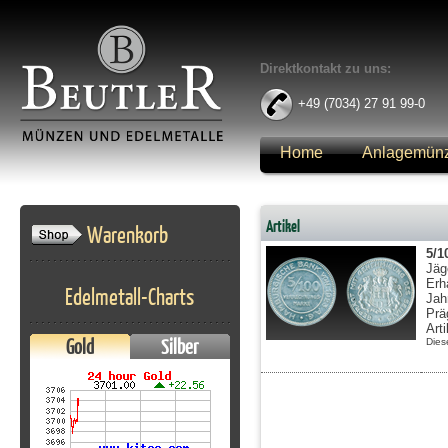
Direktkontakt zu uns:
+49 (7034) 27 91 99-0
Home
Anlagemün
Anmelden
Artikel
Warenkorb
5/1
Jäg
Erh
Edelmetall-Charts
Jah
Prä
Art
Gold
Silber
Dies