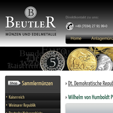
Direktkontakt zu uns:
+49 (7034) 27 91 99-0
Home
Anlagemün
Anmelden
Sammlermünzen
Dt. Demokratische Repub
Wilhelm von Humboldt P
Kaiserreich
Weimarer Republik