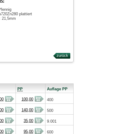
ls:
Pfennig
u720Zn280 plattiert
: 21,5mm
zurück
PP
Auflage PP
00
100,00
400
00
140,00
500
00
35,00
9.001
00
95,00
600