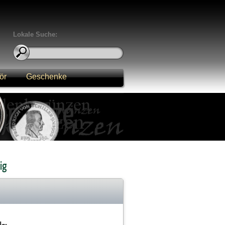
Lokale Suche:
ör
Geschenke
ig