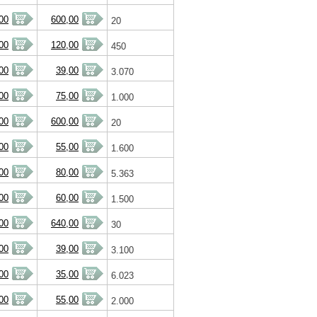
00
600,00
20
00
120,00
450
00
39,00
3.070
00
75,00
1.000
00
600,00
20
00
55,00
1.600
00
80,00
5.363
00
60,00
1.500
00
640,00
30
00
39,00
3.100
00
35,00
6.023
00
55,00
2.000