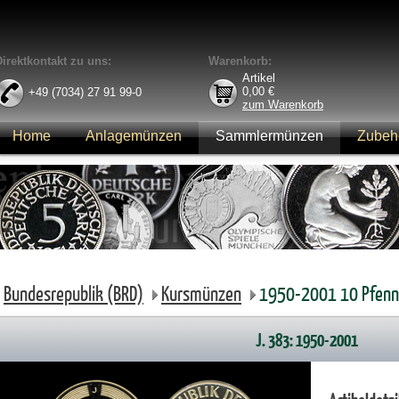
Direktkontakt zu uns:
Warenkorb:
Artikel
0,00
€
+49 (7034) 27 91 99-0
zum Warenkorb
Home
Anlagemünzen
Sammlermünzen
Zubeh
Anmelden
Bundesrepublik (BRD)
Kursmünzen
1950-2001 10 Pfenn
J. 383: 1950-2001