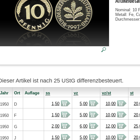
Artikeldetai
Nominal: 10 
Metall: Fe, C
Durchmesser
Dieser Artikel ist nach 25 UStG differenzbesteuert.
Jahr
Ort
Auflage
ss
vz
vz/st
st
1,50
5,00
10,00
20,
1950
D
1,50
5,00
10,00
20,
1950
F
2,00
6,00
12,00
25,
1950
G
1,50
5,00
10,00
20,
1950
J