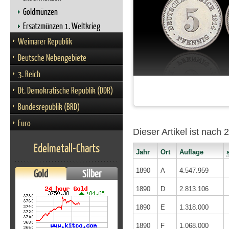
Goldmünzen
Ersatzmünzen 1. Weltkrieg
Weimarer Republik
Deutsche Nebengebiete
3. Reich
Dt. Demokratische Republik (DDR)
Bundesrepublik (BRD)
Euro
Dieser Artikel ist nach
Edelmetall-Charts
Jahr
Ort
Auflage
1890
A
4.547.959
Gold
Silber
1890
D
2.813.106
1890
E
1.318.000
1890
F
1.068.000