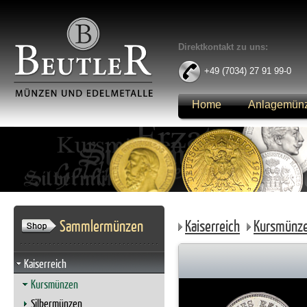
Direktkontakt zu uns:
+49 (7034) 27 91 99-0
Home
Anlagemün
Anmelden
Sammlermünzen
Kaiserreich
Kursmünz
Kaiserreich
Kursmünzen
Silbermünzen