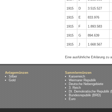
1915
D
3.515.527
1915
E
833.976
1915
F
1.893.583
1915
G
894.639
1915
J
1.668.567
Eine ausführliche Erklärung zu 
Anlagemünzen
Sammlermünzen
Silber
Kaiserreich
Gold
Weimarer Republik
Deutsche Nebengebiete
3. Reich
Dt. Demokratische Republik 
Bundesrepublik (BRD)
Euro