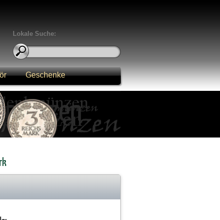
Lokale Suche:
ör
Geschenke
rk