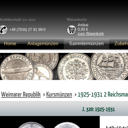
Direktkontakt zu uns:
Warenkorb:
Artikel
0,00
€
+49 (7034) 27 91 99-0
zum Warenkorb
Home
Anlagemünzen
Sammlermünzen
Zubeh
Anmelden
Weimarer Republik
Kursmünzen
1925-1931 2 Reichsma
J. 320: 1925-1931