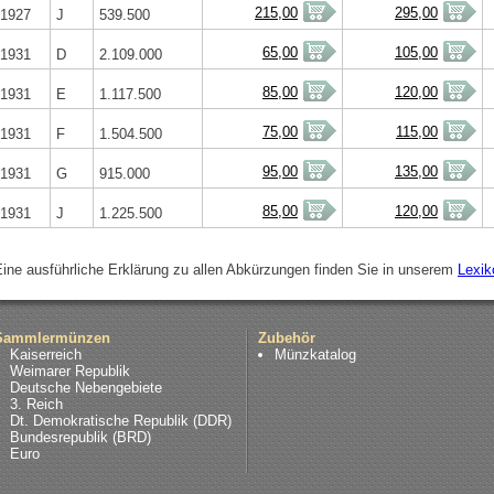
215,00
295,00
1927
J
539.500
65,00
105,00
1931
D
2.109.000
85,00
120,00
1931
E
1.117.500
75,00
115,00
1931
F
1.504.500
95,00
135,00
1931
G
915.000
85,00
120,00
1931
J
1.225.500
Eine ausführliche Erklärung zu allen Abkürzungen finden Sie in unserem
Lexik
Sammlermünzen
Zubehör
Kaiserreich
Münzkatalog
Weimarer Republik
Deutsche Nebengebiete
3. Reich
Dt. Demokratische Republik (DDR)
Bundesrepublik (BRD)
Euro