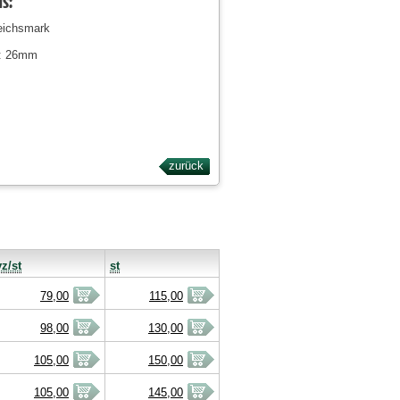
ls:
eichsmark
: 26mm
zurück
vz/st
st
79,00
115,00
98,00
130,00
105,00
150,00
105,00
145,00