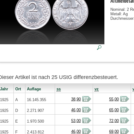
Artikeldetai
Nominal: 2 R
Metall: Ag
Durchmesser
Dieser Artikel ist nach 25 UStG differenzbesteuert.
Jahr
Ort
Auflage
ss
vz
38,90
55,00
1925
A
16.145.355
46,00
65,00
1925
D
2.271.907
53,00
72,00
1925
E
1.970.500
46,00
69,00
1925
F
2.413.812