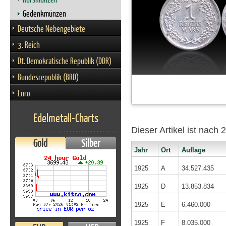
Gedenkmünzen
Deutsche Nebengebiete
3. Reich
Dt. Demokratische Republik (DDR)
Bundesrepublik (BRD)
Euro
Edelmetall-Charts
Dieser Artikel ist nach
Gold
Silber
Jahr
Ort
Auflage
1925
A
34.527.435
1925
D
13.853.834
1925
E
6.460.000
1925
F
8.035.000