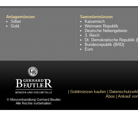
Anlagemünzen
Sammlermünzen
Silber
Kaiserreich
Gold
Weimarer Republik
Deutsche Nebengebiete
3. Reich
Dt. Demokratische Republik 
Bundesrepublik (BRD)
Euro
|
Goldmünzen kaufen
|
Datenschutzerk
Abos
|
Ankauf von
© Münzenhandlung Gerhard Beutler.
Alle Rechte vorbehalten.