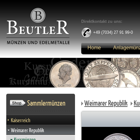
Direktkontakt zu uns:
+49 (7034) 27 91 99-0
Home
Anlagemün
Anmelden
Sammlermünzen
Weimarer Republik
Ku
Kaiserreich
Weimarer Republik
Kursmünzen