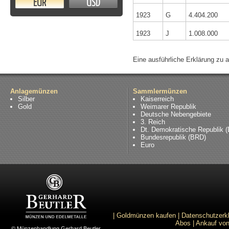
EUR
USD
1923
G
4.404.200
1923
J
1.008.000
Eine ausführliche Erklärung zu 
Anlagemünzen
Sammlermünzen
Silber
Kaiserreich
Gold
Weimarer Republik
Deutsche Nebengebiete
3. Reich
Dt. Demokratische Republik 
Bundesrepublik (BRD)
Euro
|
Goldmünzen kaufen
|
Datenschutzerk
Abos
|
Ankauf von
© Münzenhandlung Gerhard Beutler.