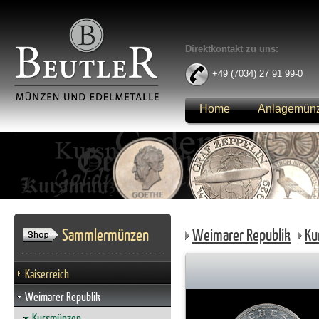
Direktkontakt zu uns:
+49 (7034) 27 91 99-0
Home
Anlagemün
Anmelden
Sammlermünzen
Weimarer Republik
Ku
Kaiserreich
Weimarer Republik
Kursmünzen