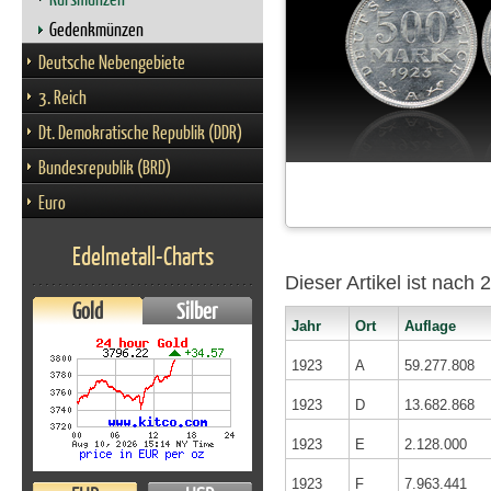
Gedenkmünzen
Deutsche Nebengebiete
3. Reich
Dt. Demokratische Republik (DDR)
Bundesrepublik (BRD)
Euro
Edelmetall-Charts
Dieser Artikel ist nach
Gold
Silber
Jahr
Ort
Auflage
1923
A
59.277.808
1923
D
13.682.868
1923
E
2.128.000
1923
F
7.963.441