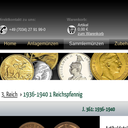
Direktkontakt zu uns:
Warenkorb:
Artikel
0,00
€
+49 (7034) 27 91 99-0
zum Warenkorb
Home
Anlagemünzen
Sammlermünzen
Zubeh
Anmelden
3. Reich
1936-1940 1 Reichspfennig
J. 361: 1936-1940