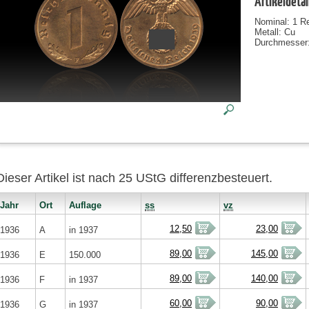
Artikeldetai
Nominal: 1 R
Metall: Cu
Durchmesser
Dieser Artikel ist nach 25 UStG differenzbesteuert.
Jahr
Ort
Auflage
ss
vz
12,50
23,00
1936
A
in 1937
89,00
145,00
1936
E
150.000
89,00
140,00
1936
F
in 1937
60,00
90,00
1936
G
in 1937