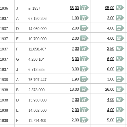
65,00
95,00
1936
J
in 1937
1,90
3,00
1937
A
67.180.396
2,00
4,00
1937
D
14.060.000
2,00
4,00
1937
E
10.700.000
2,00
3,50
1937
F
11.058.467
3,00
6,00
1937
G
4.250.104
3,00
6,00
1937
J
6.713.525
1,90
3,00
1938
A
75.707.447
18,00
26,00
1938
B
2.378.000
2,00
4,00
1938
D
13.930.000
2,00
4,00
1938
E
14.502.500
2,00
5,00
1938
F
11.714.409