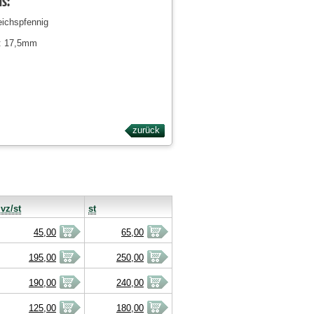
ls:
eichspfennig
: 17,5mm
zurück
vz/st
st
45,00
65,00
195,00
250,00
190,00
240,00
125,00
180,00