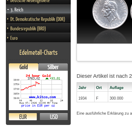
Deutsche Nebengebiete
3. Reich
Dt. Demokratische Republik (DDR)
Bundesrepublik (BRD)
Euro
Edelmetall-Charts
Gold
Silber
Dieser Artikel ist nach
Jahr
Ort
Auflage
1934
F
300.000
Eine ausführliche Erklärung zu 
EUR
USD