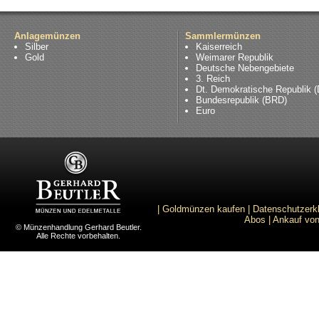
Anlagemünzen
Sammlermünzen
Silber
Kaiserreich
Gold
Weimarer Republik
Deutsche Nebengebiete
3. Reich
Dt. Demokratische Republik 
Bundesrepublik (BRD)
Euro
|
Goldmünzen kaufen
|
Datenschutzerk
Abos
|
Ankauf von
© Münzenhandlung Gerhard Beutler.
Alle Rechte vorbehalten.