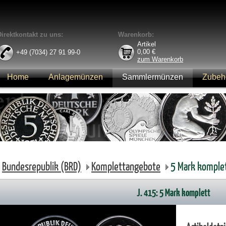
Direktkontakt zu uns:
Warenkorb:
Artikel
0,00
€
+49 (7034) 27 91 99-0
zum Warenkorb
Home
Anlagemünzen
Sammlermünzen
Zubeh
Anmelden
Bundesrepublik (BRD)
Komplettangebote
5 Mark komple
J. 415: 5 Mark komplett