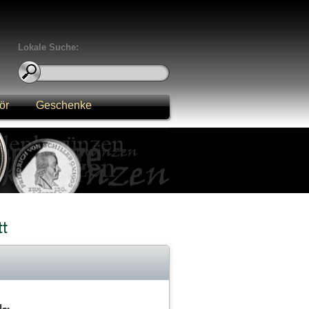
Lokale Suche:
ör
Geschenke
tt