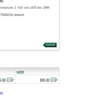
ls:
rsmünzen J. 415 von 1975 bis 1994
750Ni250 plattiert
zurück
vz/st
5,00
845,00
on
.