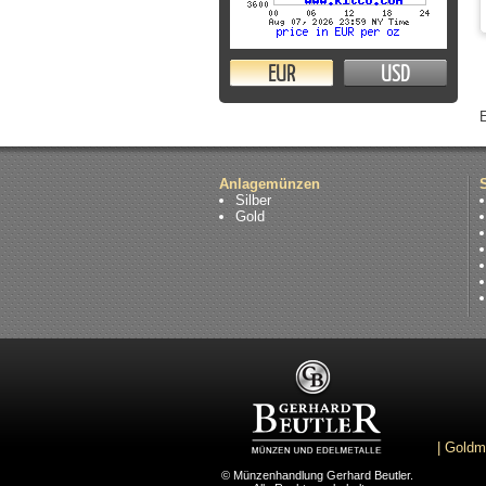
EUR
USD
Anlagemünzen
Silber
Gold
|
Goldm
© Münzenhandlung Gerhard Beutler.