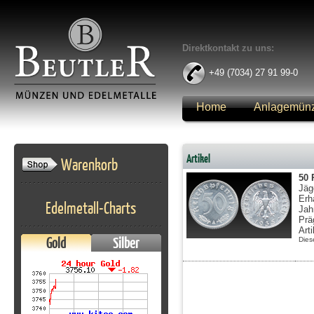
Direktkontakt zu uns:
+49 (7034) 27 91 99-0
Home
Anlagemün
Anmelden
Artikel
Warenkorb
50 
Jäg
Erh
Edelmetall-Charts
Jah
Prä
Art
Gold
Silber
Dies