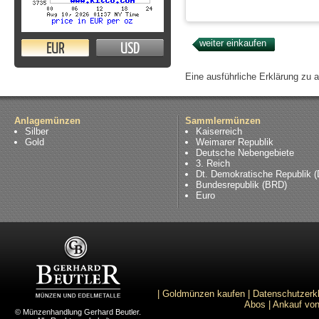
EUR
USD
Eine ausführliche Erklärung zu 
Anlagemünzen
Sammlermünzen
Silber
Kaiserreich
Gold
Weimarer Republik
Deutsche Nebengebiete
3. Reich
Dt. Demokratische Republik 
Bundesrepublik (BRD)
Euro
|
Goldmünzen kaufen
|
Datenschutzerk
Abos
|
Ankauf von
© Münzenhandlung Gerhard Beutler.