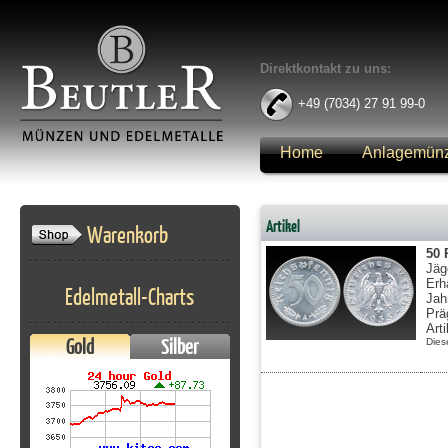
Direktkontakt zu uns:
+49 (7034) 27 91 99-0
Home
Anlagemün
Anmelden
Artikel
Warenkorb
50 
Jäg
Erh
Edelmetall-Charts
Jah
Prä
Art
Gold
Silber
Dies