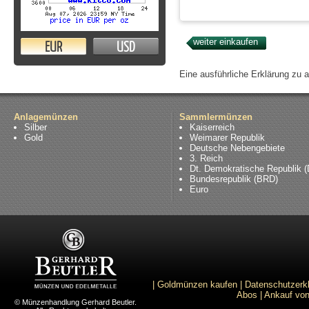
EUR
USD
Eine ausführliche Erklärung zu 
Anlagemünzen
Sammlermünzen
Silber
Kaiserreich
Gold
Weimarer Republik
Deutsche Nebengebiete
3. Reich
Dt. Demokratische Republik 
Bundesrepublik (BRD)
Euro
|
Goldmünzen kaufen
|
Datenschutzerk
Abos
|
Ankauf von
© Münzenhandlung Gerhard Beutler.