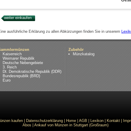
Eine ausführliche Erklärung zu allen Abkürzungen finden Sie in unserem
Lexik
Sammlermünzen
Zubehör
Kaiserreich
Münzkatalog
Weimarer Republik
Deutsche Nebengebiete
3. Reich
Dt. Demokratische Republik (DDR)
Bundesrepublik (BRD)
Euro
ünzen kaufen
|
Datenschutzerklärung
|
Home
|
AGB
|
Lexikon
|
Kontakt
|
Imp
Abos
|
Ankauf von Münzen in Stuttgart (Großraum)