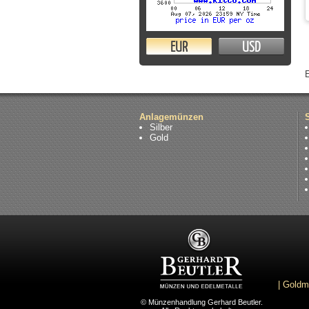
EUR
USD
Anlagemünzen
Silber
Gold
|
Goldm
© Münzenhandlung Gerhard Beutler.