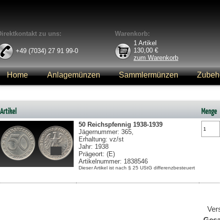
Direktkontakt zu uns:
Warenkorb:
1
Artikel
130,00
€
+49 (7034) 27 91 99-0
zum Warenkorb
Home
Anlagemünzen
Sammlermünzen
Zubeh
Anmelden
Artikel
Menge
50 Reichspfennig
1938-1939
Jägernummer: 365,
Erhaltung: vz/st
Jahr: 1938
Prägeort: (E)
Artikelnummer: 1838546
Dieser Artikel ist nach § 25 UStG differenzbesteuert
Ver
Ges