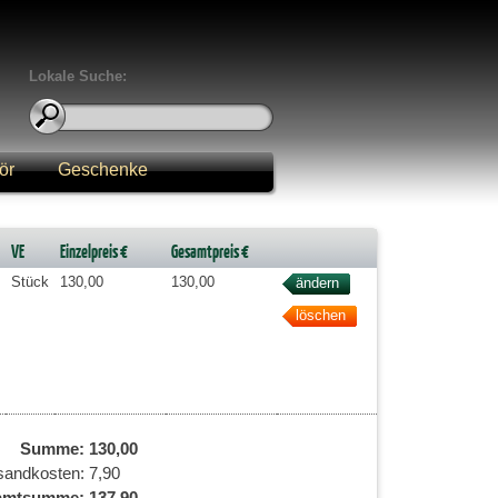
Lokale Suche:
ör
Geschenke
VE
Einzelpreis €
Gesamtpreis €
Stück
130,00
130,00
Summe:
130,00
sandkosten:
7,90
amtsumme:
137,90