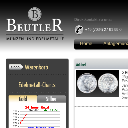
Direktkontakt zu uns:
+49 (7034) 27 91 99-0
Home
Anlagemün
Anmelden
Artikel
Warenkorb
5 R
Jäg
Erh
Edelmetall-Charts
Jah
Prä
Art
Gold
Silber
Dies