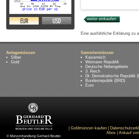
EUR
USD
Eine ausführliche Erklärung zu 
Anlagemünzen
Sammlermünzen
Silber
Kaiserreich
Gold
Weimarer Republik
Deutsche Nebengebiete
3. Reich
Dt. Demokratische Republik 
Bundesrepublik (BRD)
Euro
|
Goldmünzen kaufen
|
Datenschutzerk
Abos
|
Ankauf von
© Münzenhandlung Gerhard Beutler.