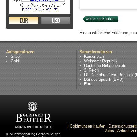
EUR
USD
Eine ausführliche Erklärung zu 
Anlagemünzen
Sammlermünzen
Silber
Kaiserreich
Gold
Weimarer Republik
Deutsche Nebengebiete
3. Reich
Dt. Demokratische Republik 
Bundesrepublik (BRD)
Euro
|
Goldmünzen kaufen
|
Datenschutzerk
Abos
|
Ankauf von
© Münzenhandlung Gerhard Beutler.