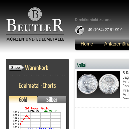
Direktkontakt zu uns:
+49 (7034) 27 91 99-0
Home
Anlagemün
Anmelden
Artikel
Warenkorb
5 R
Jäg
Erh
Edelmetall-Charts
Jah
Prä
Art
Gold
Silber
Dies